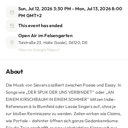
Sun, Jul 12, 2026 3:30 PM
- Mon, Jul 13, 2026 8:00
PM
GMT+2
This event has ended
Open Air im Felsengarten
Talstraße 23, Halle (Saale), 06120, DE
View on Google Maps
About
Die Musik von Sievers oszilliert zwischen Poesie und Essay. In
Songs wie „DER SPUK DER UNS VERBINDET“ oder „AN
EINEM KIRSCHBAUM IN EINEM SOMMER“ blitzen Indie-
Referenzen à la Blumfeld oder Lassie Singers auf, ohne je
zur bloßen Reminiszenz zu werden. Zeilen wirken wie Claims,
wie Portale – dahinter öffnen sich ganze Gedankenräume.
Für die Tour erschafft er eine vielschichtige Klangwelt aus